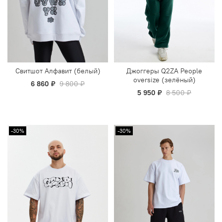
Свитшот Алфавит (белый)
Джоггеры Q2ZA People
oversize (зелёный)
6 860 ₽
9 800 ₽
5 950 ₽
8 500 ₽
-30%
-30%